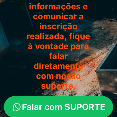
informações e
comunicar a
inscrição
realizada, fique
à vontade para
falar
diretamente
com nosso
suporte.
Falar com SUPORTE