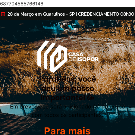
687704565766146
28 de Março em Guarulhos - SP | CREDENCIAMENTO 08h30
Parabéns, você
deu um passo
importante! 🥳
Em breve você será adicionado (a) no grupo
com todos os participantes.
Para mais